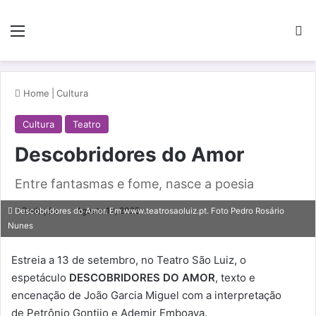
Menu
Pe
Home
|
Cultura
Cultura
Teatro
Descobridores do Amor
Entre fantasmas e fome, nasce a poesia
Redação
Agosto 12, 2025
Descobridores do Amor. Em www.teatrosaoluiz.pt. Foto Pedro Rosário
Nunes
Estreia a 13 de setembro, no Teatro São Luiz, o
espetáculo
DESCOBRIDORES DO AMOR
, texto e
encenação de João Garcia Miguel com a interpretação
de Petrônio Gontijo e Ademir Emboava.