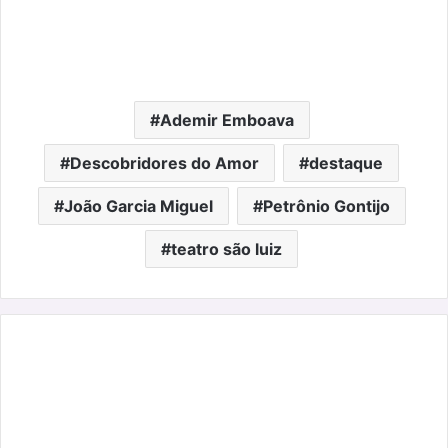
Ademir Emboava
Descobridores do Amor
destaque
João Garcia Miguel
Petrônio Gontijo
teatro são luiz
Quiz
Arena
Lounge