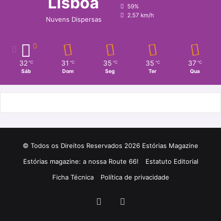
Lisboa
59%
2.57 km/h
Nuvens Dispersas
32
31
35
35
37
℃
℃
℃
℃
℃
Sáb
Dom
Seg
Ter
Qua
© Todos os Direitos Reservados 2026 Estórias Magazine
Estórias magazine: a nossa Route 66!
Estatuto Editorial
Ficha Técnica
Política de privacidade
Facebook
Instagram