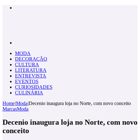
Menu
Pesquisar
por
MODA
DECORAÇÃO
CULTURA
LITERATURA
ENTREVISTA
EVENTOS
CURIOSIDADES
CULINÁRIA
Home
|
Moda
|
Decenio inaugura loja no Norte, com novo conceito
Marcas
Moda
Decenio inaugura loja no Norte, com novo
conceito