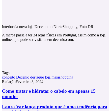
Interior da nova loja Decenio no NorteShopping. Foto DR
A marca passa a ter 34 lojas físicas em Portugal, assim como a loja
online, que pode ser visitada em decenio.com.
Tags
conceito
Decenio
destaque
loja
maiashopping
Redação
Fevereiro 3, 2024
Como
Como tratar e hidratar o cabelo em apenas 15
tratar
minutos
e
hidratar
Laura
Laura Var lança produto que é uma tendência para
o
Var