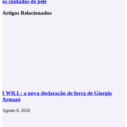
os cuidados de pele
cabelo
lança
em
produto
apenas
Artigos Relacionados
que
15
é
minutos
uma
tendência
para
os
cuidados
de
pele
I WILL: a nova declaração de força de Giorgio
Armani
Agosto 6, 2026