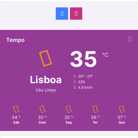
Facebook
Instagram
Tempo
35
℃
Lisboa
35º - 21º
33%
4.6 km/h
Céu Limpo
34
30
35
36
37
℃
℃
℃
℃
℃
Sáb
Dom
Seg
Ter
Qua