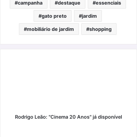
campanha
destaque
essenciais
gato preto
jardim
mobiliário de jardim
shopping
Rodrigo
Leão:
"Cinema
20
Anos"
já
disponível
Rodrigo Leão: "Cinema 20 Anos" já disponível
Estilo
e