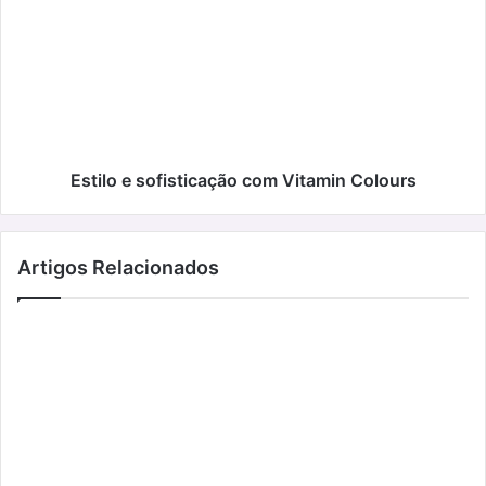
sofisticação
com
Vitamin
Colours
Estilo e sofisticação com Vitamin Colours
Artigos Relacionados