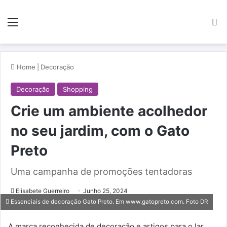
Menu
Pe
Home
|
Decoração
Decoração
Shopping
Crie um ambiente acolhedor
no seu jardim, com o Gato
Preto
Uma campanha de promoções tentadoras
Elisabete Guerreiro
Junho 25, 2024
Essenciais de decoração Gato Preto. Em www.gatopreto.com. Foto DR
A marca reconhecida de decoração e artigos para o lar