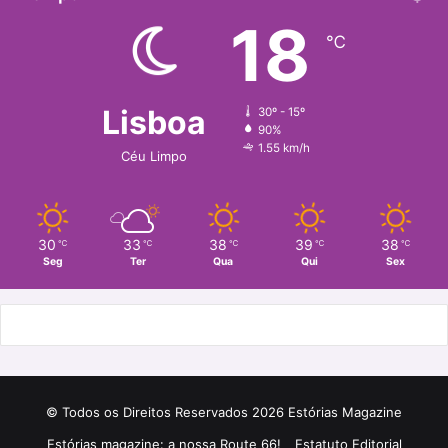
18
℃
Lisboa
30º - 15º
90%
1.55 km/h
Céu Limpo
30
33
38
39
38
℃
℃
℃
℃
℃
Seg
Ter
Qua
Qui
Sex
© Todos os Direitos Reservados 2026 Estórias Magazine
Estórias magazine: a nossa Route 66!
Estatuto Editorial