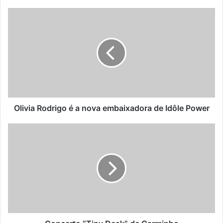
Olivia
Rodrigo
é
a
nova
embaixadora
de
Idôle
Power
Olivia Rodrigo é a nova embaixadora de Idôle Power
Concerto
“Tiny
Desk”
de
Carminho