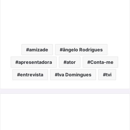
amizade
ângelo Rodrigues
apresentadora
ator
Conta-me
entrevista
Iva Domingues
tvi
Liliana
Campos,
o
novo
rosto