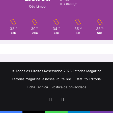
2.09 km/h
Céu Limpo
32
30
34
35
38
℃
℃
℃
℃
℃
Sáb
Dom
Seg
Ter
Qua
© Todos os Direitos Reservados 2026 Estórias Magazine
Estórias magazine: a nossa Route 66!
Estatuto Editorial
Ficha Técnica
Política de privacidade
Facebook
Instagram