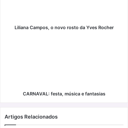
da
Yves
Rocher
Liliana Campos, o novo rosto da Yves Rocher
CARNAVAL:
festa,
música
e
fantasias
CARNAVAL: festa, música e fantasias
Artigos Relacionados