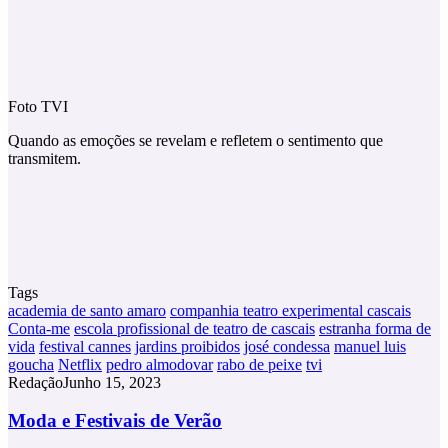
Foto TVI
Quando as emoções se revelam e refletem o sentimento que
transmitem.
Tags
academia de santo amaro
companhia teatro experimental cascais
Conta-me
escola profissional de teatro de cascais
estranha forma de
vida
festival cannes
jardins proibidos
josé condessa
manuel luis
goucha
Netflix
pedro almodovar
rabo de peixe
tvi
Redação
Junho 15, 2023
Moda
Moda e Festivais de Verão
e