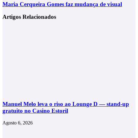
Festivais
Maria
Maria Cerqueira Gomes faz mudança de visual
de
Cerqueira
Verão
Gomes
Artigos Relacionados
faz
mudança
de
visual
Manuel Melo leva o riso ao Lounge D — stand-up
gratuito no Casino Estoril
Agosto 6, 2026