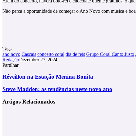
Além do concerto, haverá bolo-rei e chocolate quente gratuitos, o que 
Não perca a oportunidade de começar o Ano Novo com música e boa 
Tags
ano novo
Cascais
concerto coral
dia de reis
Grupo Coral Canto Justo
Redação
Dezembro 27, 2024
Partilhar
Facebook
X
LinkedIn
Tumblr
Pinterest
Partilhar
Via
Réveillon
Réveillon na Estação Menina Bonita
Email
na
Estação
Steve
Steve Madden: as tendências neste novo ano
Menina Bonita
Madden:
as
Artigos Relacionados
tendências
neste
novo
ano