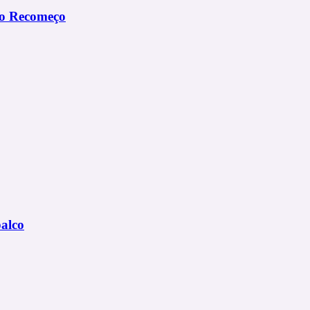
do Recomeço
palco