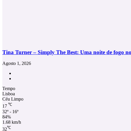
Tina Turner – Simply The Best: Uma noite de fogo no
Agosto 1, 2026
Facebook
Instagram
Tempo
Lisboa
Céu Limpo
℃
17
32º - 16º
84%
1.68 km/h
℃
32