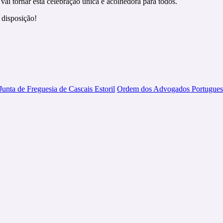
vai tornar esta celebração única e acolhedora para todos.
disposição!
Junta de Freguesia de Cascais Estoril
Ordem dos Advogados Portugues