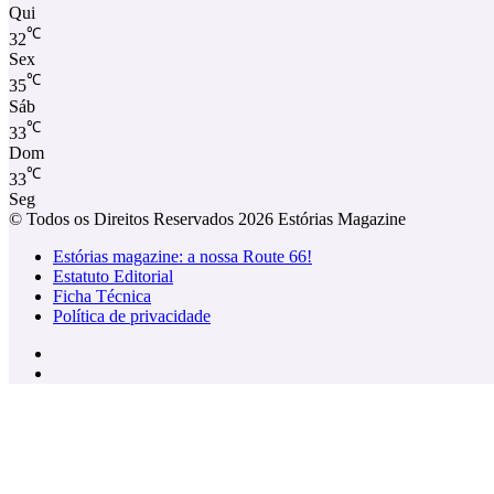
Qui
℃
32
Sex
℃
35
Sáb
℃
33
Dom
℃
33
Seg
© Todos os Direitos Reservados 2026 Estórias Magazine
Estórias magazine: a nossa Route 66!
Estatuto Editorial
Ficha Técnica
Política de privacidade
Facebook
Instagram
Facebook
X
WhatsApp
Telegram
Viber
Botão
Voltar
ao
Topo