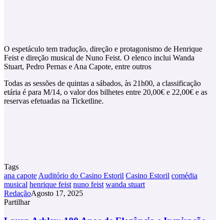
O espetáculo tem tradução, direção e protagonismo de Henrique
Feist e direção musical de Nuno Feist. O elenco inclui Wanda
Stuart, Pedro Pernas e Ana Capote, entre outros
Todas as sessões de quintas a sábados, às 21h00, a classificação
etária é para M/14, o valor dos bilhetes entre 20,00€ e 22,00€ e as
reservas efetuadas na Ticketline.
Tags
ana capote
Auditório do Casino Estoril
Casino Estoril
comédia
musical
henrique feist
nuno feist
wanda stuart
Redação
Agosto 17, 2025
Partilhar
Facebook
X
LinkedIn
Tumblr
Pinterest
Partilhar
Via
Laura