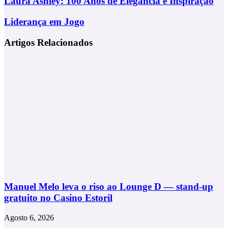
Laura Ashley: 100 Anos de Elegância e Inspiração
Email
Ashley:
100
Liderança
Liderança em Jogo
Anos
em
de
Jogo
Artigos Relacionados
Elegância
e
Inspiração
Manuel Melo leva o riso ao Lounge D — stand-up
gratuito no Casino Estoril
Agosto 6, 2026