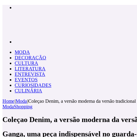
Menu
Pesquisar
por
MODA
DECORAÇÃO
CULTURA
LITERATURA
ENTREVISTA
EVENTOS
CURIOSIDADES
CULINÁRIA
Home
|
Moda
|
Coleçao Denim, a versão moderna da versão tradicional
Moda
Shopping
Coleçao Denim, a versão moderna da versã
Ganga, uma peça indispensável no guarda