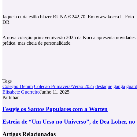
Jaqueta curta estilo blazer RUNA € 242,70. Em www.kocca.it. Foto
DR
A nova coleção primavera/verão 2025 da Kocca apresenta novidades q
prática, mas cheia de personalidade.
Tags
Coleçao Denim
Coleção Primavera/Verão 2025
destaque
ganga
guard
Elisabete Guerreiro
Junho 11, 2025
Partilhar
Facebook
X
LinkedIn
Tumblr
Pinterest
Partilhar
Via
Festeje
Festeje os Santos Populares com a Worten
Email
os
Santos
Estreia
Estreia de “Um Urso no Universo”, de Dea Loher, no
Populares
de
com
“Um
Artigos Relacionados
a