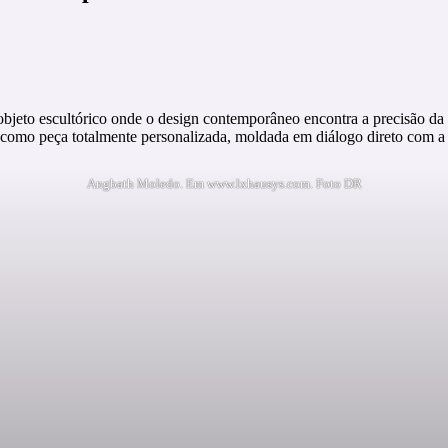
bjeto escultórico onde o design contemporâneo encontra a precisão da m
omo peça totalmente personalizada, moldada em diálogo direto com a ar
Angbath Moledo. Em www.lxhausys.com. Foto DR