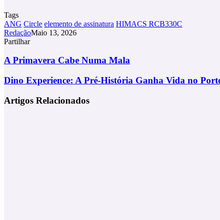
Tags
ANG
Circle
elemento de assinatura
HIMACS RCB330C
Redação
Maio 13, 2026
Partilhar
Facebook
X
LinkedIn
Tumblr
Pinterest
Partilhar
Via
A
A Primavera Cabe Numa Mala
Email
Primavera
Cabe
Dino
Dino Experience: A Pré‑História Ganha Vida no Port
Numa
Experience:
Mala
A
Artigos Relacionados
Pré‑História
Ganha
Vida
no
Porto