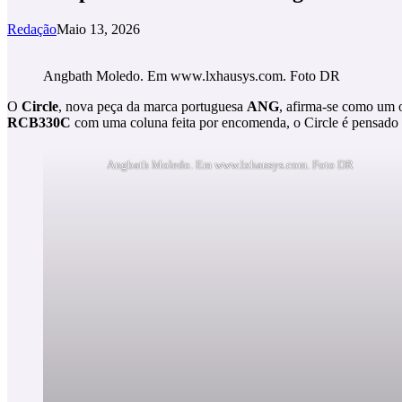
Redação
Maio 13, 2026
Angbath Moledo. Em www.lxhausys.com. Foto DR
O
Circle
, nova peça da marca portuguesa
ANG
, afirma‑se como um o
RCB330C
com uma coluna feita por encomenda, o Circle é pensado c
Angbath Moledo. Em www.lxhausys.com. Foto DR