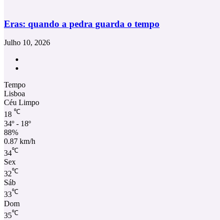
Eras: quando a pedra guarda o tempo
Julho 10, 2026
Facebook
Instagram
Tempo
Lisboa
Céu Limpo
℃
18
34º - 18º
88%
0.87 km/h
℃
34
Sex
℃
32
Sáb
℃
33
Dom
℃
35