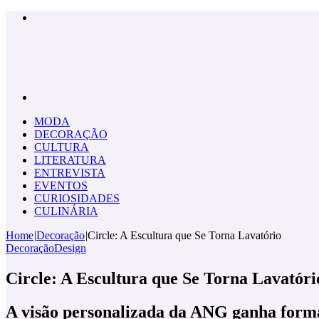
Menu
Pesquisar
por
MODA
DECORAÇÃO
CULTURA
LITERATURA
ENTREVISTA
EVENTOS
CURIOSIDADES
CULINÁRIA
Home
|
Decoração
|
Circle: A Escultura que Se Torna Lavatório
Decoração
Design
Circle: A Escultura que Se Torna Lavatóri
A visão personalizada da ANG ganha for