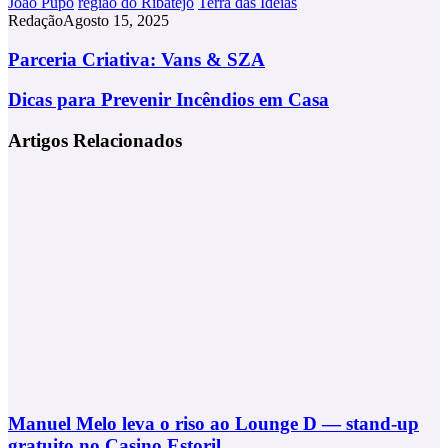
João Pupo
região do Ribatejo
Terra das Ideias
Redação
Agosto 15, 2025
Parceria
Parceria Criativa: Vans & SZA
Criativa:
Vans
Dicas
Dicas para Prevenir Incêndios em Casa
&
para
SZA
Prevenir
Artigos Relacionados
Incêndios
em
Casa
Manuel Melo leva o riso ao Lounge D — stand-up
gratuito no Casino Estoril