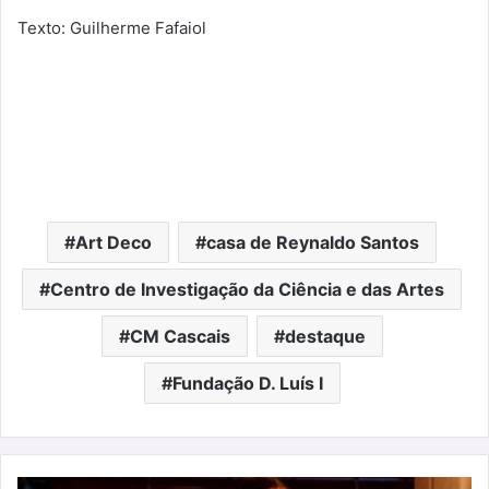
Texto: Guilherme Fafaiol
Art Deco
casa de Reynaldo Santos
Centro de Investigação da Ciência e das Artes
CM Cascais
destaque
Fundação D. Luís I
Filipe