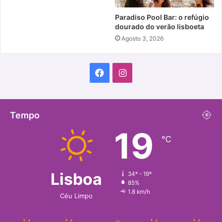
Paradiso Pool Bar: o refúgio
dourado do verão lisboeta
Agosto 3, 2026
Facebook
Instagram
Tempo
19
℃
Lisboa
34º - 19º
85%
1.8 km/h
Céu Limpo