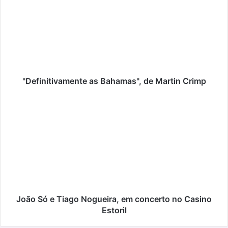
Bahamas",
de
Martin
Crimp
"Definitivamente as Bahamas", de Martin Crimp
João
Só
e
Tiago
Nogueira,
em
concerto
no
Casino
Estoril
João Só e Tiago Nogueira, em concerto no Casino
Estoril