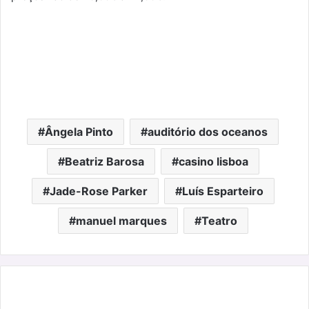
Ângela Pinto
auditório dos oceanos
Beatriz Barosa
casino lisboa
Jade-Rose Parker
Luís Esparteiro
manuel marques
Teatro
"Definitivamente
as