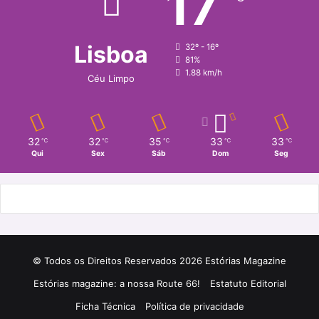
17
Lisboa
32º - 16º
81%
1.88 km/h
Céu Limpo
32
32
35
33
33
℃
℃
℃
℃
℃
Qui
Sex
Sáb
Dom
Seg
© Todos os Direitos Reservados 2026 Estórias Magazine
Estórias magazine: a nossa Route 66!
Estatuto Editorial
Ficha Técnica
Política de privacidade