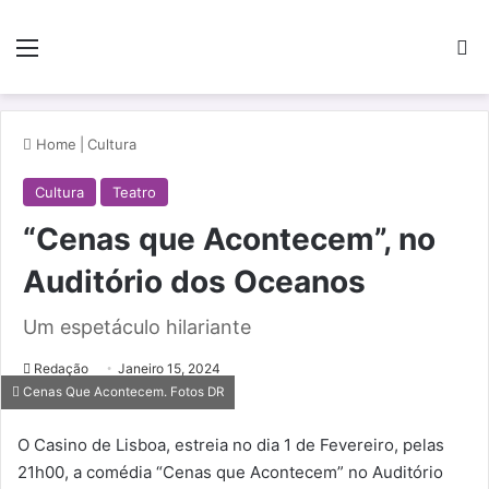
Menu
Pe
Home
|
Cultura
Cultura
Teatro
“Cenas que Acontecem”, no
Auditório dos Oceanos
Um espetáculo hilariante
Redação
Janeiro 15, 2024
Cenas Que Acontecem. Fotos DR
O Casino de Lisboa, estreia no dia 1 de Fevereiro, pelas
21h00, a comédia “Cenas que Acontecem” no Auditório