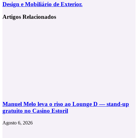
Salão
Design
Design e Mobiliário de Exterior.
do
e
Móvel
Mobiliário
Artigos Relacionados
e
de
Fuorisalone
Exterior.
2024.
Manuel Melo leva o riso ao Lounge D — stand-up
gratuito no Casino Estoril
Agosto 6, 2026