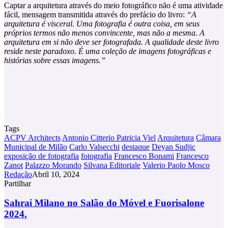
Captar a arquitetura através do meio fotográfico não é uma atividade
fácil, mensagem transmitida através do prefácio do livro:
“A
arquitetura é visceral. Uma fotografia é outra coisa, em seus
próprios termos não menos convincente, mas não a mesma. A
arquitetura em si não deve ser fotografada. A qualidade deste livro
reside neste paradoxo. É uma coleção de imagens fotográficas e
histórias sobre essas imagens.”
Tags
ACPV Architects
Antonio Citterio Patricia Viel
Arquitetura
Câmara
Municipal de Milão
Carlo Valsecchi
destaque
Deyan Sudjic
exposição de fotografia
fotografia
Francesco Bonami
Francesco
Zanot
Palazzo Morando
Silvana Editoriale
Valerio Paolo Mosco
Redação
Abril 10, 2024
Partilhar
Facebook
X
LinkedIn
Tumblr
Pinterest
Partilhar
Via
Sahrai
Sahrai Milano no Salão do Móvel e Fuorisalone
Email
Milano
2024.
no