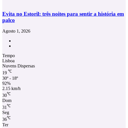
Evita no Estoril: três noites para sentir a história em
palco
Agosto 1, 2026
Facebook
Instagram
Tempo
Lisboa
Nuvens Dispersas
℃
19
30º - 18º
92%
2.15 km/h
℃
30
Dom
℃
31
Seg
℃
36
Ter