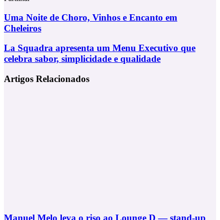
Facebook
X
LinkedIn
Tumblr
Pinterest
Partilhar
Via
Uma
Uma Noite de Choro, Vinhos e Encanto em
Email
Noite
Cheleiros
de
Choro,
La
La Squadra apresenta um Menu Executivo que
Vinhos
Squadra
celebra sabor, simplicidade e qualidade
e
apresenta
Encanto
um
em
Artigos Relacionados
Menu
Cheleiros
Executivo
que
celebra
sabor,
simplicidade
e
qualidade
Manuel Melo leva o riso ao Lounge D — stand-up