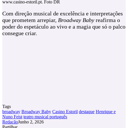
www.casino-estoril.pt. Foto DR
Com direção musical de excelência e interpretações
que prometem arrepiar,
Broadway Baby
reafirma o
poder do espetáculo ao vivo e a magia que só o palco
consegue criar.
Tags
broadway
Broadway Baby
Casino Estoril
destaque
Henrique e
Nuno Feist
teatro musical português
Redação
Junho 2, 2026
Partilhar