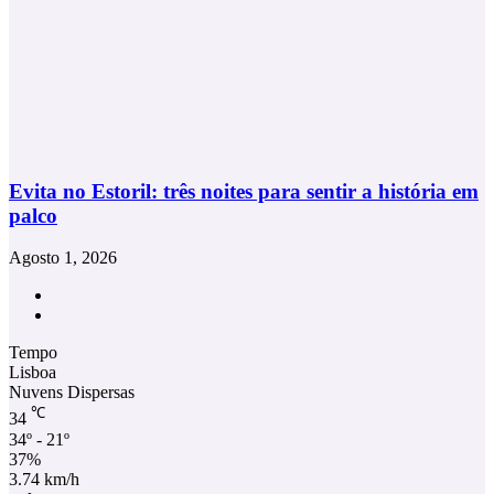
Evita no Estoril: três noites para sentir a história em
palco
Agosto 1, 2026
Facebook
Instagram
Tempo
Lisboa
Nuvens Dispersas
℃
34
34º - 21º
37%
3.74 km/h