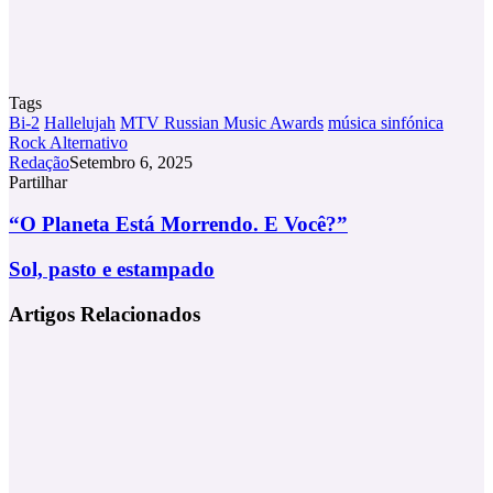
Tags
Bi-2
Hallelujah
MTV Russian Music Awards
música sinfónica
Rock Alternativo
Redação
Setembro 6, 2025
Partilhar
Facebook
X
LinkedIn
Tumblr
Pinterest
Partilhar
Via
“O
“O Planeta Está Morrendo. E Você?”
Email
Planeta
Está
Sol,
Sol, pasto e estampado
Morrendo.
pasto
E
e
Artigos Relacionados
Você?”
estampado