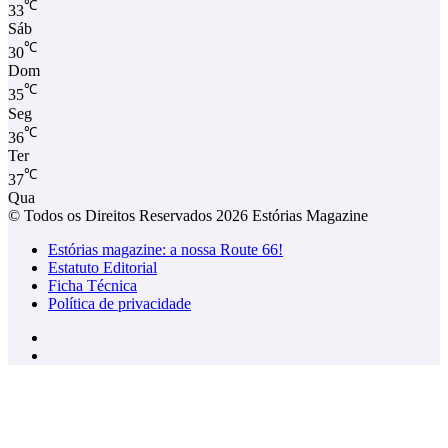
℃
33
Sáb
℃
30
Dom
℃
35
Seg
℃
36
Ter
℃
37
Qua
© Todos os Direitos Reservados 2026 Estórias Magazine
Estórias magazine: a nossa Route 66!
Estatuto Editorial
Ficha Técnica
Política de privacidade
Facebook
Instagram
Facebook
X
WhatsApp
Telegram
Viber
Botão
Voltar
ao
Topo