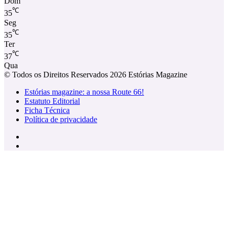
Dom
℃
35
Seg
℃
35
Ter
℃
37
Qua
© Todos os Direitos Reservados 2026 Estórias Magazine
Estórias magazine: a nossa Route 66!
Estatuto Editorial
Ficha Técnica
Política de privacidade
Facebook
Instagram
Facebook
X
WhatsApp
Telegram
Viber
Botão
Voltar
ao
Topo