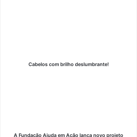
Cabelos
com
brilho
deslumbrante!
Cabelos com brilho deslumbrante!
A
Fundação
Ajuda
em
Ação
lança
novo
projeto
A Fundação Ajuda em Ação lança novo projeto