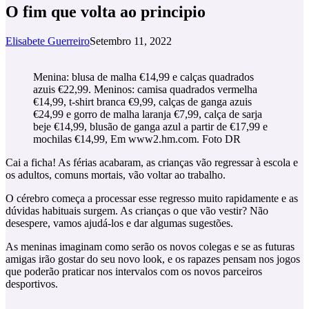
O fim que volta ao principio
Elisabete Guerreiro
Setembro 11, 2022
Menina: blusa de malha €14,99 e calças quadrados
azuis €22,99. Meninos: camisa quadrados vermelha
€14,99, t-shirt branca €9,99, calças de ganga azuis
€24,99 e gorro de malha laranja €7,99, calça de sarja
beje €14,99, blusão de ganga azul a partir de €17,99 e
mochilas €14,99, Em www2.hm.com. Foto DR
Cai a ficha! As férias acabaram, as crianças vão regressar à escola e
os adultos, comuns mortais, vão voltar ao trabalho.
O cérebro começa a processar esse regresso muito rapidamente e as
dúvidas habituais surgem. As crianças o que vão vestir? Não
desespere, vamos ajudá-los e dar algumas sugestões.
As meninas imaginam como serão os novos colegas e se as futuras
amigas irão gostar do seu novo look, e os rapazes pensam nos jogos
que poderão praticar nos intervalos com os novos parceiros
desportivos.