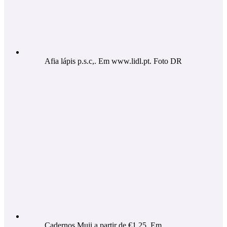
Afia lápis p.s.c,. Em www.lidl.pt. Foto DR
Cadernos Muji a partir de €1,25. Em