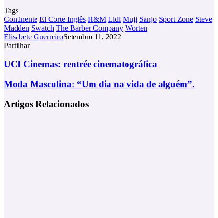
Tags
Continente
El Corte Inglês
H&M
Lidl
Muji
Sanjo
Sport Zone
Steve
Madden
Swatch
The Barber Company
Worten
Elisabete Guerreiro
Setembro 11, 2022
Partilhar
Facebook
X
LinkedIn
Tumblr
Pinterest
Partilhar
Via
UCI
UCI Cinemas: rentrée cinematográfica
Email
Cinemas:
rentrée
Moda
Moda Masculina: “Um dia na vida de alguém”.
cinematográfica
Masculina:
“Um
Artigos Relacionados
dia
na
vida
de
alguém”.