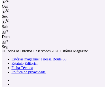
℃
32
Qui
℃
32
Sex
℃
35
Sáb
℃
33
Dom
℃
33
Seg
© Todos os Direitos Reservados 2026 Estórias Magazine
Estórias magazine: a nossa Route 66!
Estatuto Editorial
Ficha Técnica
Política de privacidade
Facebook
Instagram
Facebook
X
WhatsApp
Telegram
Viber
Botão
Voltar
ao
Topo