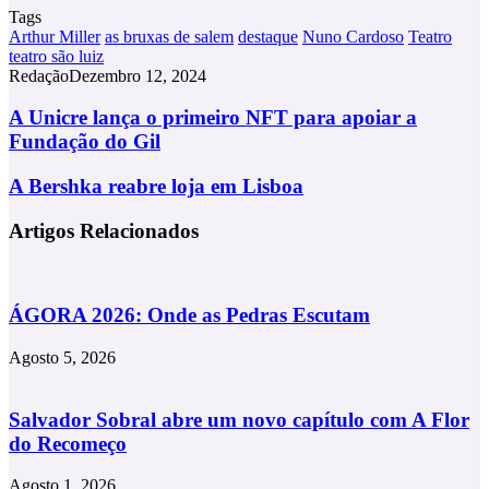
Tags
Arthur Miller
as bruxas de salem
destaque
Nuno Cardoso
Teatro
teatro são luiz
Redação
Dezembro 12, 2024
A
A Unicre lança o primeiro NFT para apoiar a
Unicre
Fundação do Gil
lança
o
A
A Bershka reabre loja em Lisboa
primeiro
Bershka
NFT
reabre
Artigos Relacionados
para
loja
apoiar
em
a
Lisboa
Fundação
do
ÁGORA 2026: Onde as Pedras Escutam
Gil
Agosto 5, 2026
Salvador Sobral abre um novo capítulo com A Flor
do Recomeço
Agosto 1, 2026