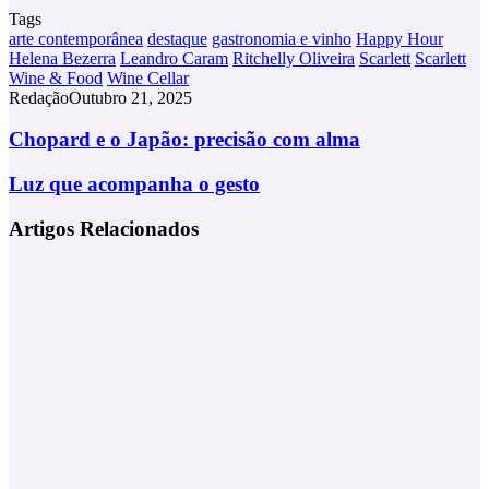
Tags
arte contemporânea
destaque
gastronomia e vinho
Happy Hour
Helena Bezerra
Leandro Caram
Ritchelly Oliveira
Scarlett
Scarlett
Wine & Food
Wine Cellar
Redação
Outubro 21, 2025
Chopard
Chopard e o Japão: precisão com alma
e
o
Luz
Luz que acompanha o gesto
Japão:
que
precisão
acompanha
Artigos Relacionados
com
o
alma
gesto