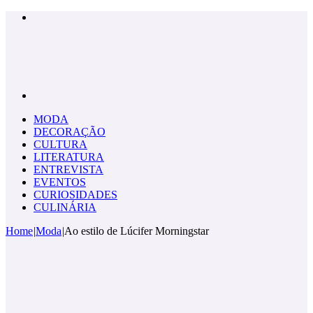
Menu
Pesquisar
por
MODA
DECORAÇÃO
CULTURA
LITERATURA
ENTREVISTA
EVENTOS
CURIOSIDADES
CULINÁRIA
Home
|
Moda
|
Ao estilo de Lúcifer Morningstar