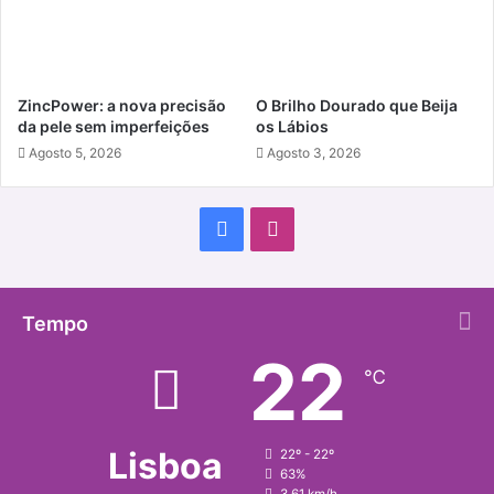
ZincPower: a nova precisão
O Brilho Dourado que Beija
da pele sem imperfeições
os Lábios
Agosto 5, 2026
Agosto 3, 2026
Facebook
Instagram
Tempo
22
℃
Lisboa
22º - 22º
63%