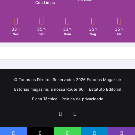
3.61 km/h
Céu Limpo
33
35
33
35
35
℃
℃
℃
℃
℃
Sex
Sáb
Dom
Seg
Ter
© Todos os Direitos Reservados 2026 Estórias Magazine
Estórias magazine: a nossa Route 66!
Estatuto Editorial
Ficha Técnica
Política de privacidade
Facebook
Instagram