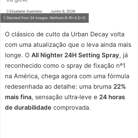
Elisabete Guerreiro
Junho 9, 2026
Stacked from 34 images. Method=B (R=4,S=2)
O clássico de culto da Urban Decay volta
com uma atualização que o leva ainda mais
longe. O
All Nighter 24H Setting Spray
, já
reconhecido como o spray de fixação nº1
na América, chega agora com uma fórmula
redesenhada ao detalhe: uma bruma
22%
mais fina
, sensação ultra‑leve e
24 horas
de durabilidade
comprovada.