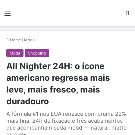
Menu
Pe
Home
|
Moda
Moda
Shopping
All Nighter 24H: o ícone
americano regressa mais
leve, mais fresco, mais
duradouro
A fórmula #1 nos EUA renasce com bruma 22%
mais fina, 24h de fixação e três acabamentos
que acompanham cada mood — natural, matte
ou glow.