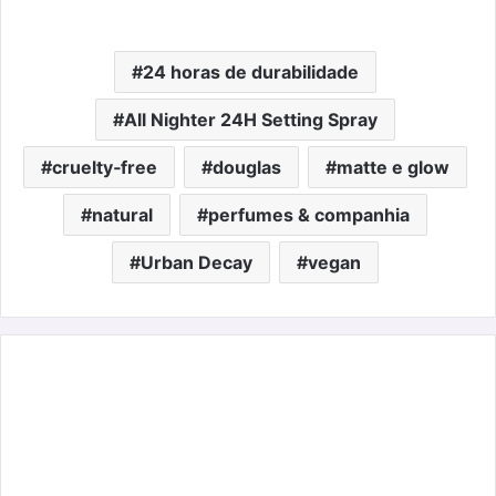
24 horas de durabilidade
All Nighter 24H Setting Spray
cruelty‑free
douglas
matte e glow
natural
perfumes & companhia
Urban Decay
vegan
LACHOIX:
As
Sandálias
que
Levam
o