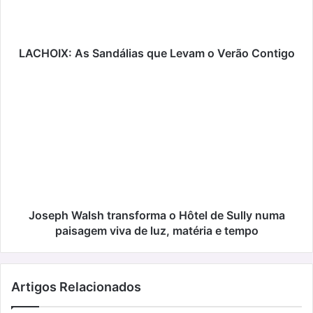
Verão
Contigo
LACHOIX: As Sandálias que Levam o Verão Contigo
Joseph
Walsh
transforma
o
Hôtel
de
Sully
numa
paisagem
viva
Joseph Walsh transforma o Hôtel de Sully numa
de
paisagem viva de luz, matéria e tempo
luz,
matéria
e
Artigos Relacionados
tempo