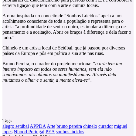
estreita ligação que tem com a arte e cultura locais.
A obra inspirada no conceito de “Sonhos Lúcidos” apela a um
acolhimento consciente de toda a população e representa para o
artista “a profundidade de sentir o outro, estimular a diferença de
pensamento e a aceitação. Abrir os braços à diferença e dela fazer o
todo.”
Chinelo é um artista local de Setúbal, que já passou por diversos
países da Europa e pôs em prática a sua arte nas ruas.
Bruno Pereira, o curador do projeto menciona:
“a arte tem um
intenso impacto em todos os seres humanos, sem ela não
sonhávamos, discutíamos ou manifestávamos. Através dela
mutamos o olhar e o sentir, a mente eleva-se”.
Tags
alegro setúbal
APPDA
Arte
bruno pereira
chinelo
curador
miguel
lopes
Nhood Portugal
PEA
sonhos lúcidos