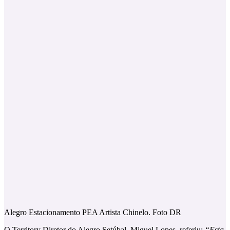
Alegro Estacionamento PEA Artista Chinelo. Foto DR
O Territory Diretor do Alegro Setúbal, Miguel Lopes, referiu:
“Esta