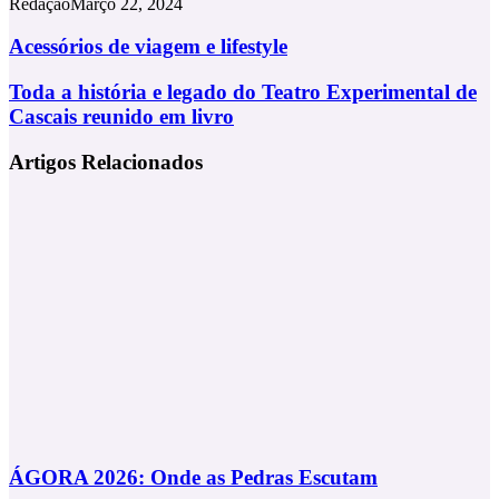
Redação
Março 22, 2024
Acessórios
Acessórios de viagem e lifestyle
de
viagem
Toda
Toda a história e legado do Teatro Experimental de
e
a
Cascais reunido em livro
lifestyle
história
e
Artigos Relacionados
legado
do
Teatro
Experimental
de
Cascais
reunido
em
livro
ÁGORA 2026: Onde as Pedras Escutam