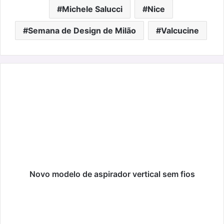
Michele Salucci
Nice
Semana de Design de Milão
Valcucine
Novo
modelo
de
aspirador
vertical
sem
fios
Novo modelo de aspirador vertical sem fios
Springfield
lança
campanha