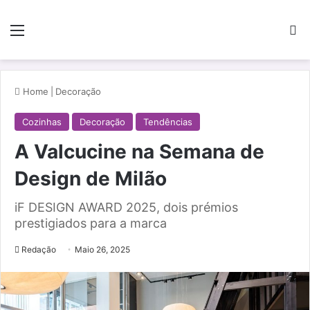
Menu
Pe
Home
|
Decoração
Cozinhas
Decoração
Tendências
A Valcucine na Semana de
Design de Milão
iF DESIGN AWARD 2025, dois prémios
prestigiados para a marca
Redação
Maio 26, 2025