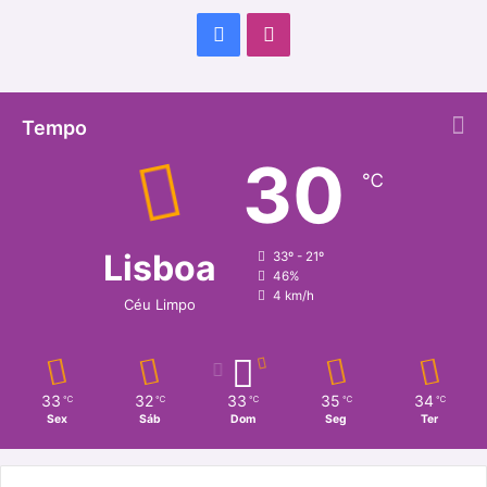
Facebook
Instagram
Tempo
30
℃
Lisboa
33º - 21º
46%
4 km/h
Céu Limpo
33
32
33
35
34
℃
℃
℃
℃
℃
Sex
Sáb
Dom
Seg
Ter