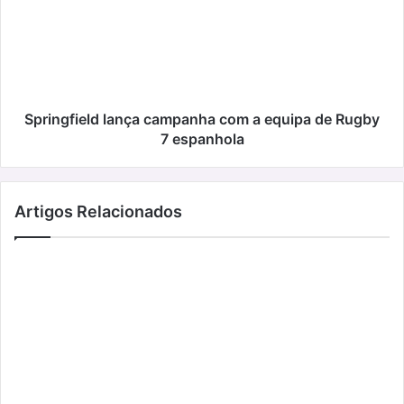
com
a
equipa
de
Rugby
7
espanhola
Springfield lança campanha com a equipa de Rugby
7 espanhola
Artigos Relacionados