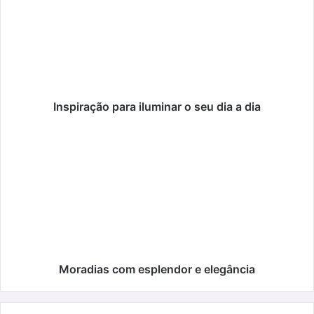
iluminar
o
seu
dia
a
dia
Inspiração para iluminar o seu dia a dia
Moradias
com
esplendor
e
elegância
Moradias com esplendor e elegância