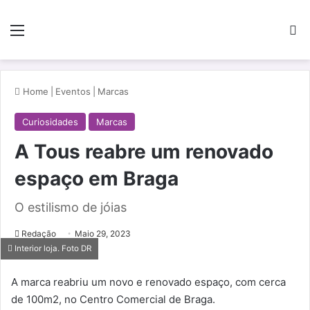
Menu
Pe
Home
|
Eventos
|
Marcas
Curiosidades
Marcas
A Tous reabre um renovado
espaço em Braga
O estilismo de jóias
Redação
Maio 29, 2023
Interior loja. Foto DR
A marca reabriu um novo e renovado espaço, com cerca
de 100m2, no Centro Comercial de Braga.