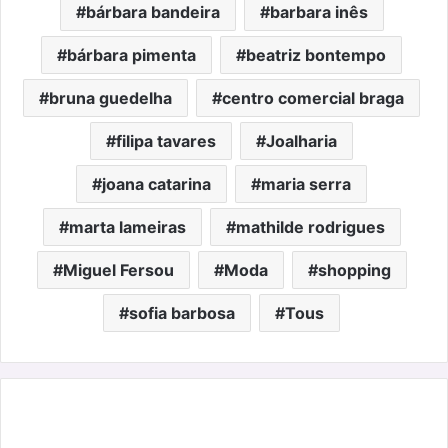
bárbara bandeira
barbara inês
bárbara pimenta
beatriz bontempo
bruna guedelha
centro comercial braga
filipa tavares
Joalharia
joana catarina
maria serra
marta lameiras
mathilde rodrigues
Miguel Fersou
Moda
shopping
sofia barbosa
Tous
Inspiração
para