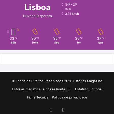
Lisboa
34º - 21º
37%
3.74 km/h
Nuvens Dispersas
33
30
35
36
37
℃
℃
℃
℃
℃
Sáb
Dom
Seg
Ter
Qua
© Todos os Direitos Reservados 2026 Estórias Magazine
Estórias magazine: a nossa Route 66!
Estatuto Editorial
Ficha Técnica
Política de privacidade
Facebook
Instagram