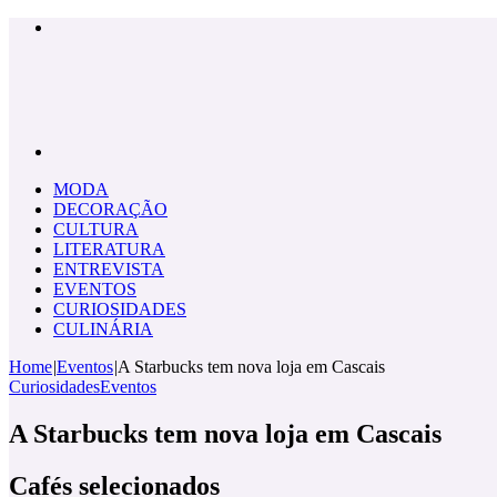
Menu
Pesquisar
por
MODA
DECORAÇÃO
CULTURA
LITERATURA
ENTREVISTA
EVENTOS
CURIOSIDADES
CULINÁRIA
Home
|
Eventos
|
A Starbucks tem nova loja em Cascais
Curiosidades
Eventos
A Starbucks tem nova loja em Cascais
Cafés selecionados