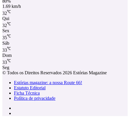
80%
1.69 km/h
℃
32
Qui
℃
32
Sex
℃
35
Sáb
℃
33
Dom
℃
33
Seg
© Todos os Direitos Reservados 2026 Estórias Magazine
Estórias magazine: a nossa Route 66!
Estatuto Editorial
Ficha Técnica
Política de privacidade
Facebook
Instagram
Facebook
X
WhatsApp
Telegram
Viber
Botão
Voltar