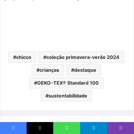
chicco
coleção primavera-verão 2024
crianças
destaque
OEKO-TEX® Standard 100
sustentabilidade
Livros:
novidades
Facebook
X
WhatsApp
Telegram
Viber