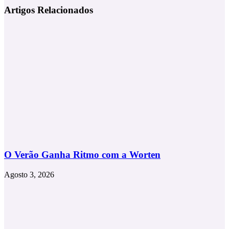
na
concerto
Artigos Relacionados
onda
inédito
da
nos
sustentabilidade
Açores!
O Verão Ganha Ritmo com a Worten
Agosto 3, 2026