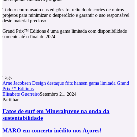
Todo o couro usado nas edições foi retirado de cortes de outros
projetos para minimizar o desperdício e garantir o uso responsável
deste material precioso.
Grand Prix™ Editions é uma gama limitada com disponibilidade
somente até o final de 2024.
Tags
Arne Jacobsen
Design
destaque
fritz hansen
gama limitada
Grand
Prix ™ Editions
Elisabete Guerreiro
Setembro 21, 2024
Partilhar
Facebook
X
LinkedIn
Tumblr
Pinterest
Partilhar
Via
Fatos
Fatos de surf em Mineralprene na onda da
Email
de
sustentabilidade
surf
em
MARO
MARO em concerto inédito nos Açores!
Mineralprene
em