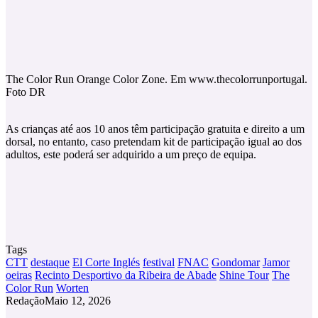
The Color Run Orange Color Zone. Em www.thecolorrunportugal.
Foto DR
As crianças até aos 10 anos têm participação gratuita e direito a um
dorsal, no entanto, caso pretendam kit de participação igual ao dos
adultos, este poderá ser adquirido a um preço de equipa.
Tags
CTT
destaque
El Corte Inglés
festival
FNAC
Gondomar
Jamor
oeiras
Recinto Desportivo da Ribeira de Abade
Shine Tour
The
Color Run
Worten
Redação
Maio 12, 2026