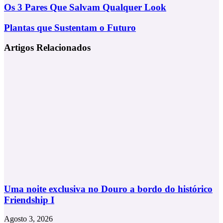
Os
Os 3 Pares Que Salvam Qualquer Look
3
Pares
Plantas
Plantas que Sustentam o Futuro
Que
que
Salvam
Sustentam
Artigos Relacionados
Qualquer
o
Look
Futuro
Uma noite exclusiva no Douro a bordo do histórico
Friendship I
Agosto 3, 2026