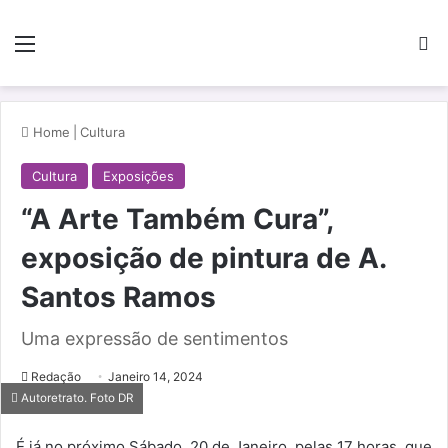
Menu
Pe
Home
|
Cultura
Cultura
Exposições
“A Arte Também Cura”,
exposição de pintura de A.
Santos Ramos
Uma expressão de sentimentos
Redação
Janeiro 14, 2024
Autoretrato. Foto DR
É já no próximo Sábado, 20 de Janeiro, pelas 17 horas, que