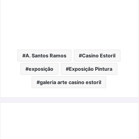
A. Santos Ramos
Casino Estoril
exposição
Exposição Pintura
galeria arte casino estoril
“A
Viagem”
de
Pedro
Dyonysyo,