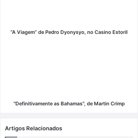
no
Casino
Estoril
“A Viagem” de Pedro Dyonysyo, no Casino Estoril
"Definitivamente
as
Bahamas",
de
Martin
Crimp
"Definitivamente as Bahamas", de Martin Crimp
Artigos Relacionados