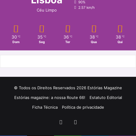
90%
2.57 km/h
Céu Limpo
30
35
36
38
38
℃
℃
℃
℃
℃
Dom
Seg
Ter
Qua
Qui
© Todos os Direitos Reservados 2026 Estórias Magazine
Estórias magazine: a nossa Route 66!
Estatuto Editorial
Ficha Técnica
Política de privacidade
Facebook
Instagram