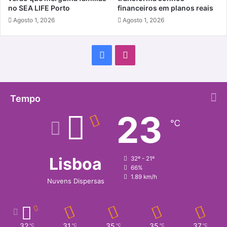
no SEA LIFE Porto
financeiros em planos reais
Agosto 1, 2026
Agosto 1, 2026
Facebook
Instagram
Tempo
23
℃
Lisboa
32º - 21º
66%
1.89 km/h
Nuvens Dispersas
32
31
35
35
37
℃
℃
℃
℃
℃