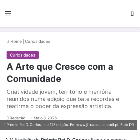
Menu
Pe
Home
|
Curiosidades
Curiosidades
A Arte que Cresce com a
Comunidade
Criatividade jovem, território e memória
reunidos numa edição que bate recordes e
reafirma o poder da expressão artística.
Redação
Maio 8, 2026
Prémio Rei D. Carlos - na 11.ª edição. Em www.jf-cascaisestoril.pt. Foto DR
A 11.ª edição do
Prémio Rei D. Carlos
afirma-se como a