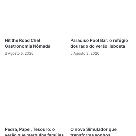
Hit the Road Chef:
Paradiso Pool Bar: o refúgio
Gastronomia Nómada
dourado do verão lisboeta
Agosto 5, 2026
Agosto 3, 2026
Pedra, Papel, Tesouro: o
O novo Simulador que
verão que mergulha famílias
transforma sonhos