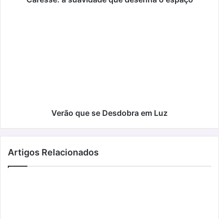
Verão
que
se
Desdobra
em
Luz
Verão que se Desdobra em Luz
Artigos Relacionados