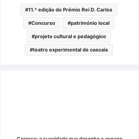
11.ª edição do Prémio Rei D. Carlos
Concurso
património local
projeto cultural e pedagógico
teatro experimental de cascais
Caresse:
a
suavidade
que
desenha
o
espaço
Caresse: a suavidade que desenha o espaço